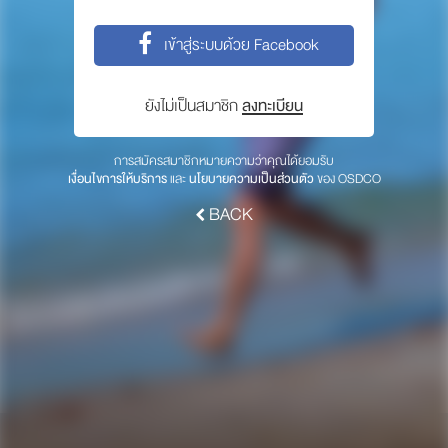
พาร์ทเนอร์
เข้าสู่ระบบด้วย Facebook
ให้เราช่วยคุณ
ซื้อสินค้า OSDCO
ยังไม่เป็นสมาชิก
ลงทะเบียน
เกี่ยวกับเรา
การสมัครสมาชิกหมายความว่าคุณได้ยอมรับ
เงื่อนไขการให้บริการ
และ
นโยบายความเป็นส่วนตัว
ของ OSDCO
ลงทะเบียนเพื่อรับข่าวสารจากเรา
BACK
สมัคร
© 2017 OSDCO.net All rights reserved