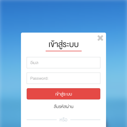
หน้าแรก
แบรนด์
รีวิว
ปรึกษาหมอ
เข้าสู่ระบบ
สาระสัตว์เลี้ยง
รีวิว
Pet Channel
ปรึกษาหมอ
ปฏิทินกิจกรรม
สาระสัตว์เลี้ยง
ซื้อสินค้า OSDCO
Pet Channel
ปฏิทินกิจกรรม
ลืมรหัสผ่าน
รวมนักเขียนและสัตวแพทย์
หรือ
สมาชิก