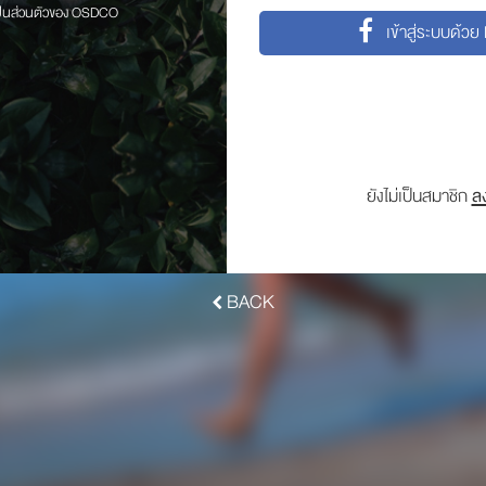
นส่วนตัว
ของ OSDCO
เข้าสู่ระบบด้ว
ยังไม่เป็นสมาชิก
ล
BACK