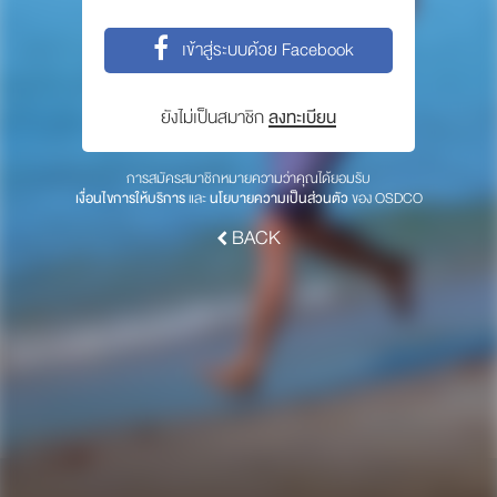
พาร์ทเนอร์
เข้าสู่ระบบด้วย Facebook
ให้เราช่วยคุณ
ซื้อสินค้า OSDCO
ยังไม่เป็นสมาชิก
ลงทะเบียน
เกี่ยวกับเรา
การสมัครสมาชิกหมายความว่าคุณได้ยอมรับ
เงื่อนไขการให้บริการ
และ
นโยบายความเป็นส่วนตัว
ของ OSDCO
ลงทะเบียนเพื่อรับข่าวสารจากเรา
BACK
สมัคร
© 2017 OSDCO.net All rights reserved