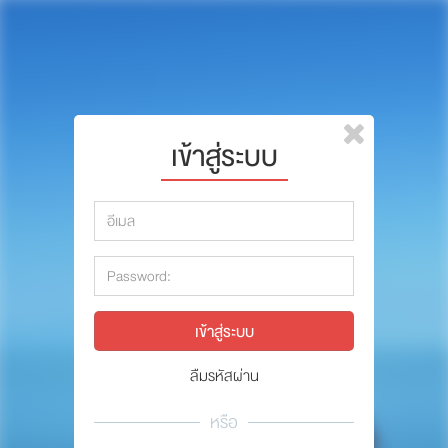
หน้าแรก
แบรนด์
รีวิว
ปรึกษาหมอ
เข้าสู่ระบบ
สาระสัตว์เลี้ยง
รีวิว
Pet Channel
ปรึกษาหมอ
ปฏิทินกิจกรรม
สาระสัตว์เลี้ยง
ซื้อสินค้า OSDCO
Pet Channel
ปฏิทินกิจกรรม
ลืมรหัสผ่าน
รวมนักเขียนและสัตวแพทย์
หรือ
สมาชิก