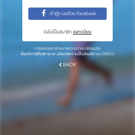
พาร์ทเนอร์
เข้าสู่ระบบด้วย Facebook
ให้เราช่วยคุณ
ซื้อสินค้า OSDCO
ยังไม่เป็นสมาชิก
ลงทะเบียน
เกี่ยวกับเรา
การสมัครสมาชิกหมายความว่าคุณได้ยอมรับ
เงื่อนไขการให้บริการ
และ
นโยบายความเป็นส่วนตัว
ของ OSDCO
ลงทะเบียนเพื่อรับข่าวสารจากเรา
BACK
สมัคร
© 2017 OSDCO.net All rights reserved