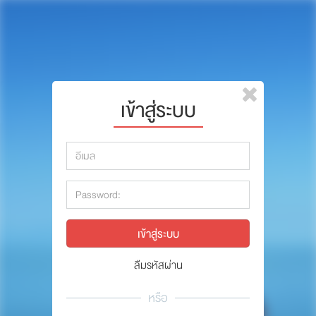
หน้าแรก
แบรนด์
รีวิว
ปรึกษาหมอ
เข้าสู่ระบบ
สาระสัตว์เลี้ยง
รีวิว
Pet Channel
ปรึกษาหมอ
ปฏิทินกิจกรรม
สาระสัตว์เลี้ยง
ซื้อสินค้า OSDCO
Pet Channel
ปฏิทินกิจกรรม
ลืมรหัสผ่าน
รวมนักเขียนและสัตวแพทย์
หรือ
สมาชิก