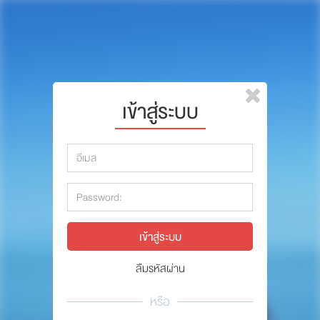
หน้าแรก
แบรนด์
รีวิว
ปรึกษาหมอ
เข้าสู่ระบบ
สาระสัตว์เลี้ยง
รีวิว
Pet Channel
ปรึกษาหมอ
ปฏิทินกิจกรรม
สาระสัตว์เลี้ยง
ซื้อสินค้า OSDCO
Pet Channel
ปฏิทินกิจกรรม
ลืมรหัสผ่าน
รวมนักเขียนและสัตวแพทย์
หรือ
สมาชิก