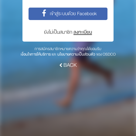
พาร์ทเนอร์
เข้าสู่ระบบด้วย Facebook
ให้เราช่วยคุณ
ซื้อสินค้า OSDCO
ยังไม่เป็นสมาชิก
ลงทะเบียน
เกี่ยวกับเรา
การสมัครสมาชิกหมายความว่าคุณได้ยอมรับ
เงื่อนไขการให้บริการ
และ
นโยบายความเป็นส่วนตัว
ของ OSDCO
ลงทะเบียนเพื่อรับข่าวสารจากเรา
BACK
สมัคร
© 2017 OSDCO.net All rights reserved