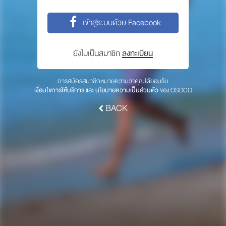
พาร์ทเนอร์
เข้าสู่ระบบด้วย Facebook
ให้เราช่วยคุณ
ซื้อสินค้า OSDCO
ยังไม่เป็นสมาชิก
ลงทะเบียน
เกี่ยวกับเรา
การสมัครสมาชิกหมายความว่าคุณได้ยอมรับ
เงื่อนไขการให้บริการ
และ
นโยบายความเป็นส่วนตัว
ของ OSDCO
ลงทะเบียนเพื่อรับข่าวสารจากเรา
BACK
สมัคร
© 2017 OSDCO.net All rights reserved