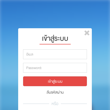
หน้าแรก
แบรนด์
รีวิว
ปรึกษาหมอ
เข้าสู่ระบบ
สาระสัตว์เลี้ยง
รีวิว
Pet Channel
ปรึกษาหมอ
ปฏิทินกิจกรรม
สาระสัตว์เลี้ยง
ซื้อสินค้า OSDCO
Pet Channel
ปฏิทินกิจกรรม
ลืมรหัสผ่าน
รวมนักเขียนและสัตวแพทย์
หรือ
สมาชิก