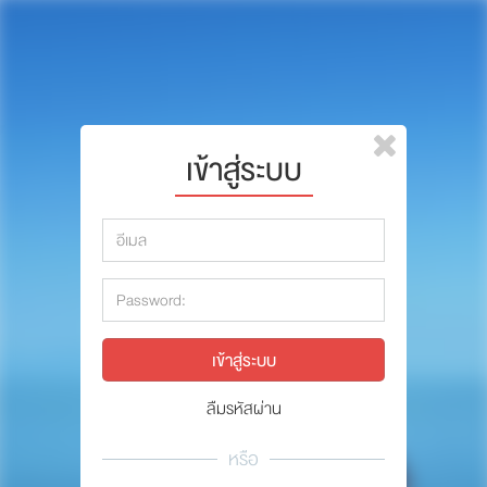
หน้าแรก
แบรนด์
รีวิว
ปรึกษาหมอ
เข้าสู่ระบบ
สาระสัตว์เลี้ยง
รีวิว
Pet Channel
ปรึกษาหมอ
ปฏิทินกิจกรรม
สาระสัตว์เลี้ยง
ซื้อสินค้า OSDCO
Pet Channel
ปฏิทินกิจกรรม
ลืมรหัสผ่าน
รวมนักเขียนและสัตวแพทย์
หรือ
สมาชิก