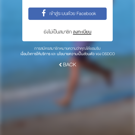
พาร์ทเนอร์
เข้าสู่ระบบด้วย Facebook
ให้เราช่วยคุณ
ซื้อสินค้า OSDCO
ยังไม่เป็นสมาชิก
ลงทะเบียน
เกี่ยวกับเรา
การสมัครสมาชิกหมายความว่าคุณได้ยอมรับ
เงื่อนไขการให้บริการ
และ
นโยบายความเป็นส่วนตัว
ของ OSDCO
ลงทะเบียนเพื่อรับข่าวสารจากเรา
BACK
สมัคร
© 2017 OSDCO.net All rights reserved