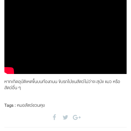
หากเกิดอุบัติเหตขึ้นบนท้องถนน ขับรถไปชนสัตว์ไม่ว่าจะสุนัข แมว หรือ
สัตว์อื่น ๆ
Tags :
หมอสัตว์ชวนคุย