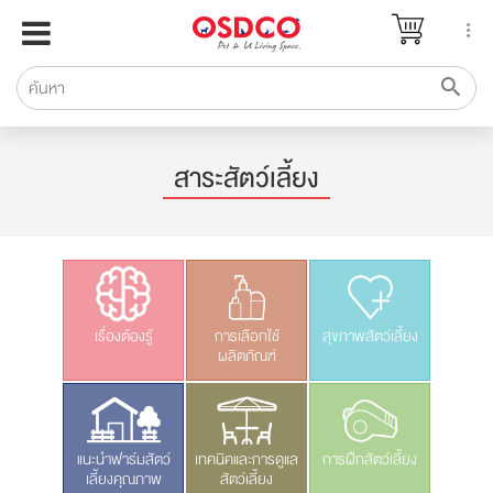
หน้าแรก
แบรนด์
รีวิว
ปรึกษาหมอ
สาระสัตว์เลี้ยง
สาระสัตว์เลี้ยง
Pet Channel
ปฏิทินกิจกรรม
ซื้อสินค้า OSDCO
เรื่องต้องรู้
การเลือกใช้
สุขภาพสัตว์เลี้ยง
ผลิตภัณฑ์
แนะนำฟาร์มสัตว์
เทคนิคและการดูแล
การฝึกสัตว์เลี้ยง
เลี้ยงคุณภาพ
สัตว์เลี้ยง