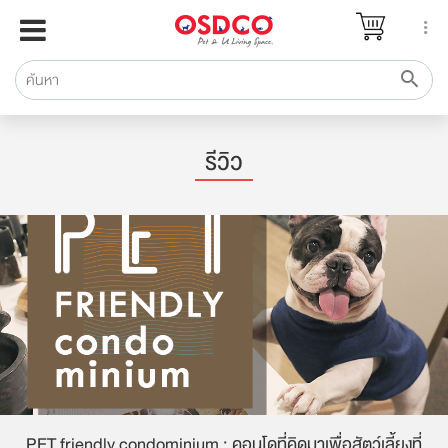
หน้าแรก
แบรนด์
รีวิว
ปรึกษาหมอ
รีวิว
สาระสัตว์เลี้ยง
Pet Channel
ปฏิทินกิจกรรม
ซื้อสินค้า OSDCO
KoFuKu cat hotel โรงแรมแมวสุดชิค ย่านพระราม 9