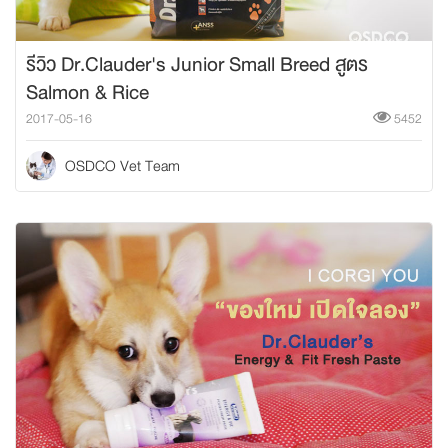
รีวิว Dr.Clauder's Junior Small Breed สูตร
Salmon & Rice
2017-05-16
5452
OSDCO Vet Team