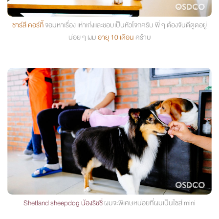
ชาร์ลี คอร์กี้
จอมหาเรื่อง เห่าเก่งและชอบเป็นหัวโจกครับ พี่ ๆ ต้องจับตีตูดอยู่
บ่อย ๆ ผม
อายุ 10 เดือน
คร้าบ
Shetland sheepdog น้องริชชี่
ผมจะพิเศษหน่อยที่ผมเป็นไซส์ mini