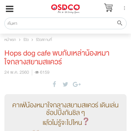
หน้าแรก
แบรนด์
รีวิว
หน้าแรก
รีวิว
รีวิวสถานที่
ปรึกษาหมอ
Hops dog cafe พบกับเหล่าน้องหมา
สาระสัตว์เลี้ยง
ใจกลางสยามสแควร์
Pet Channel
24 พ.ค. 2560
6159
ปฏิทินกิจกรรม
ซื้อสินค้า OSDCO
คาเฟ่น้องหมาใจกลางสยามสแควร์ เดินเล่น
ช้อปปิ้งกันชิล ๆ
แล้วไม่รู้จะไปไหน