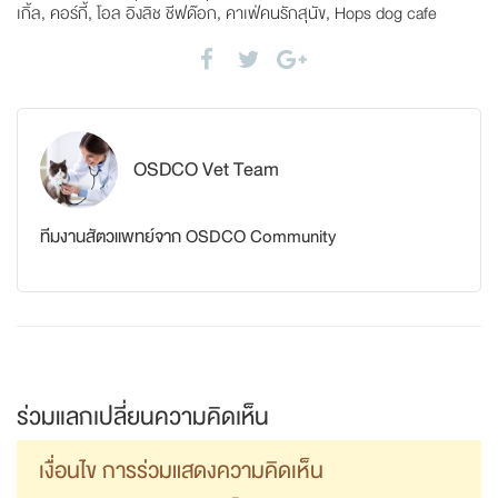
เกิ้ล
,
คอร์กี้
,
โอล อิงลิช ชีฟด๊อก
,
คาเฟ่คนรักสุนัข
,
Hops dog cafe
OSDCO Vet Team
ทีมงานสัตวแพทย์จาก OSDCO Community
ร่วมแลกเปลี่ยนความคิดเห็น
เงื่อนไข การร่วมแสดงความคิดเห็น