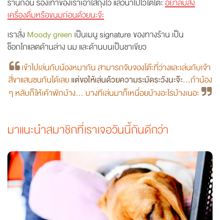
ร้านก่อน รองเท้าของเราเอาใส่ถุงไว้ แล้วนำไปไว้ใต้โต๊ะ
อย่าลืมสั่ง
เครื่องดื่มหรือขนมก่อนด้วยนะจ๊ะ
เราสั่ง
Moody green
เป็นเมนู signature ของทางร้าน เป็น
ช็อกโกแลตด้านล่าง นม และด้านบนเป็นชาเขียว
เข้าไปเล่นกับน้องหมากัน สามารถจับจองโต๊ะที่ว่างและเล่นกับเจ้า
สี่ขาแสนซนกันได้เลย
แต่ขอให้เล่นด้วยความ
ระมัดระวังนะจ๊ะ
...ถ้าน้อง
ๆ หลับก็ให้เค้าพักบ้าง... บางทีเล่นมาก็เหนื่อยบ้างอะไรบ้างเนอะ
มาแนะนำสมาชิกที่เราเจอวันนี้กันดีกว่า