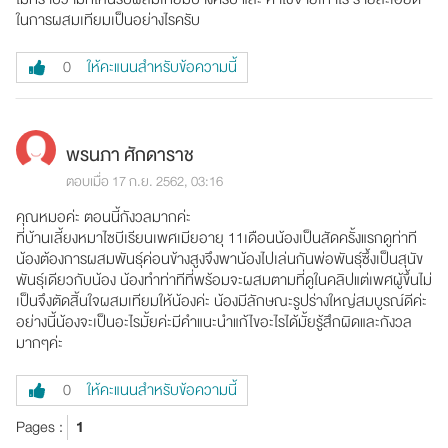
ในการผสมเทียมเป็นอย่างไรครับ
ให้คะแนนสำหรับข้อความนี้
0
พรนภา ศักดาราช
ตอบเมื่อ 17 ก.ย. 2562, 03:16
คุณหมอค่ะ ตอนนี้กังวลมากค่ะ
ที่บ้านเลี้ยงหมาไซบีเรียนเพศเมียอายุ 11เดือนน้องเป็นสัดครั้งแรกดูท่าที
น้องต้องการผสมพันธุ์ค่อนข้างสูงจึงพาน้องไปเล่นกันพ่อพันธุ์ซึ้งเป็นสุนัข
พันธุ์เดียวกับน้อง น้องทำท่าทีที่พร้อมจะผสมตามที่ดูในคลิปแต่เพศผู้ขึ้นไม่
เป็นจึงตัดสิ้นใจผสมเทียมให้น้องค่ะ น้องมีลักษณะรูปร่างใหญ่สมบูรณ์ดีค่ะ
อย่างนี้น้องจะเป็นอะไรมั้ยค่ะมีคำแนะนำแก้ไขอะไรได้มั้ยรู้สึกผิดและกังวล
มากๆค่ะ
ให้คะแนนสำหรับข้อความนี้
0
Pages :
1