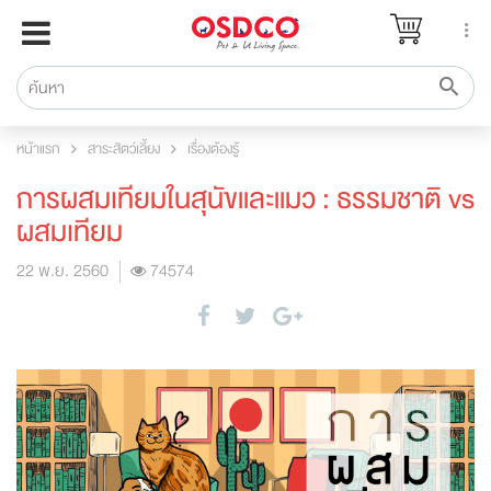
หน้าแรก
แบรนด์
รีวิว
หน้าแรก
สาระสัตว์เลี้ยง
เรื่องต้องรู้
ปรึกษาหมอ
การผสมเทียมในสุนัขและแมว : ธรรมชาติ vs
สาระสัตว์เลี้ยง
ผสมเทียม
Pet Channel
22 พ.ย. 2560
74574
ปฏิทินกิจกรรม
ซื้อสินค้า OSDCO