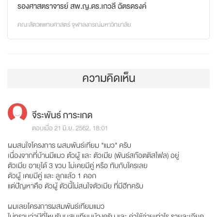
รองศาสตราจารย์ สพ.ญ.ดร.เกวลี ฉัตรดรงค์
คณะสัตวแพทยศาสตร์ จุฬาลงกรณ์มหาวิทยาลัย
ความคิดเห็น
จีระพันธ์ การะเกด
ตอบเมื่อ 21 มิ.ย. 2562, 18:01
ผมสนใจโครงการ ผสมพันธ์เทียม "แมว" ครับ
เนื่องจากที่บ้านมีแมว ต้วผู้ และ ตัวเมีย (พันธ์สก๊อตติสโฟล) อยู่
ตัวเมีย อายุได้ 3 ขวบ ไม่เคยมีคู่ หรือ ทับกับใครเลย
ตัวผู้ เคยมีคู่ และ ลูกแล้ว 1 คอก
แต่ปัญหาคือ ตัวผู้ ตัวนี้ไม่สนใจตัวเมีย ที่มีฮีทครับ
ผมเลยโครงการผสมพันธ์เทียมแมว
ไม่ทราบว่ามีที่ไหนรับผสมเทียมบ้างครับ และ ค่าใช้จ่ายเท่าไร รายละเอียด