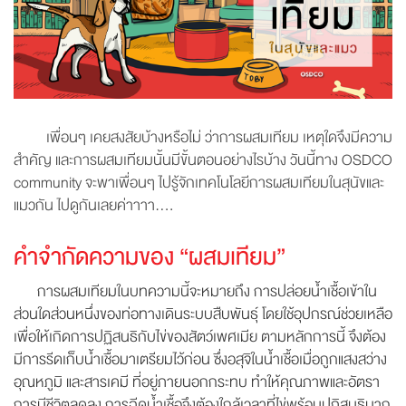
เพื่อนๆ เคยสงสัยบ้างหรือไม่ ว่าการผสมเทียม เหตุใด
จึงมีความ
สำคัญ และการผสมเทียมนั้นมีขั้นตอนอย่างไรบ้าง วันนี้ทาง OSDCO
community จะพาเพื่อนๆ ไปรู้จักเทคโนโลยีการผสมเทียมในสุนัขและ
แมวกัน ไปดูกันเลยค่าาาา....
คำจำกัดความของ “ผสมเทียม”
การผสมเทียมในบทความนี้จะหมายถึง การปล่อยน้ำเชื้อเข้าใน
ส่วนใดส่วนหนึ่งของท่อทางเดินระบบสืบพันธุ์ โดยใช้อุปกรณ์ช่วยเหลือ
เพื่อให้เกิดการปฏิสนธิกับไข่ของสัตว์เพศเมีย ตามหลักการนี้ จึงต้อง
มีการรีดเก็บน้ำเชื้อมาเตรียมไว้ก่อน ซึ่งอสุจิในน้ำเชื้อเมื่อถูกแสงสว่าง
อุณหภูมิ และสารเคมี ที่อยู่ภายนอกกระทบ ทำให้คุณภาพและอัตรา
การมีชีวิตลดลง การฉีดน้ำเชื้อจึงต้องใกล้เวลาที่ไข่พร้อมปฏิสนธิมาก