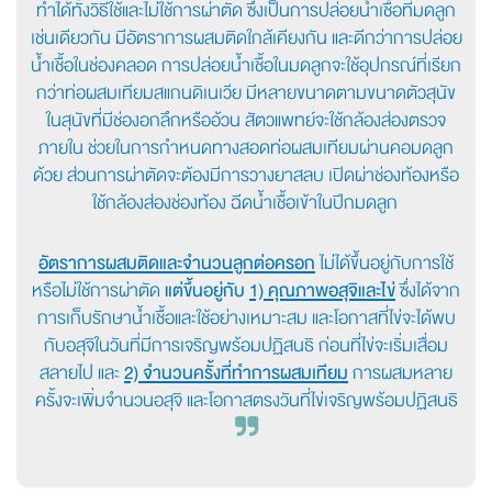
ทำได้ทั้งวิธีใช้และไม่ใช้การผ่าตัด ซึ่งเป็นการปล่อยน้ำเชื้อที่มดลูก
เช่นเดียวกัน มีอัตราการผสมติดใกล้เคียงกัน และดีกว่าการปล่อย
น้ำเชื้อในช่องคลอด การปล่อยน้ำเชื้อในมดลูกจะใช้อุปกรณ์ที่เรียก
กว่าท่อผสมเทียมสแกนดิเนเวีย มีหลายขนาดตามขนาดตัวสุนัข
ในสุนัขที่มีช่องอกลึกหรืออ้วน สัตวแพทย์จะใช้กล้องส่องตรวจ
ภายใน ช่วยในการกำหนดทางสอดท่อผสมเทียมผ่านคอมดลูก
ด้วย ส่วนการผ่าตัดจะต้องมีการวางยาสลบ เปิดผ่าช่องท้องหรือ
ใช้กล้องส่องช่องท้อง ฉีดน้ำเชื้อเข้าในปีกมดลูก
อัตราการผสมติดและจำนวนลูกต่อครอก
ไม่ได้ขึ้นอยู่กับการใช้
หรือไม่ใช้การผ่าตัด
แต่ขึ้นอยู่กับ
1) คุณภาพอสุจิและไข่
ซึ่งได้จาก
การเก็บรักษาน้ำเชื้อและใช้อย่างเหมาะสม และโอกาสที่ไข่จะได้พบ
กับอสุจิในวันที่มีการเจริญพร้อมปฏิสนธิ ก่อนที่ไข่จะเริ่มเสื่อม
สลายไป และ
2) จำนวนครั้งที่ทำการผสมเทียม
การผสมหลาย
ครั้งจะเพิ่มจำนวนอสุจิ และโอกาสตรงวันที่ไข่เจริญพร้อมปฏิสนธิ