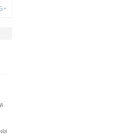
ดี
จใส่