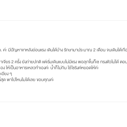
ก. ค่ะ มีปัญหาขาหลังอ่อนแรง เดินได้บ้าง รักษามาประมาณ 2 เดืิอน จนเดินได้เกื
เจียร 2 ครั้ง ยังถ่ายปกติ แต่เริ่มเดินแบบไม่มีแรง พอลุกขึ้นก็เซ ทรงตัวไม่ได้ ตอนน
นเอง ให้เป็นอาหารเหลวทำเองค่ะ น้ำก็ไม่กิน ใช้ไซริงค์หยอดให้ค่ะ
อเอียง ๆ
ที่สุด พาไปไหนไมได้เลย ขอบคุณค่ะ