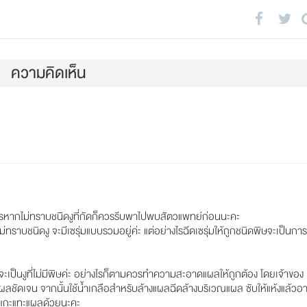
ความคิดเห็น
ไรหากไม่ทราบชนิิดงูที่กัดก็ควรรีบพาไปพบสัตวแพทย์ก่อนนะคะ
ม่ทราบชนิดงู จะมีเซรุ่มแบบรวมอยู่ค่ะ แต่อย่างไรฉีดเซรุ่มให้ถูกชนิดพิษจะเป็นการ
างูจะเป็นงูที่ไม่มีพิษค่ะ อย่างไรก็ตามควรทำความสะอาดแผลให้ถูกต้อง โดยเจ้าของ
ผลชัดเจน จากนั้นใช้น้ำเกลือสำหรับล้างแผลฉีดล้างบริเวณแผล ซับให้แห้งแล้วอา
องแกะแทะแผลด้วยนะคะ