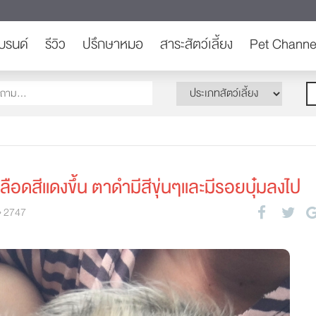
บรนด์
รีวิว
ปรึกษาหมอ
สาระสัตว์เลี้ยง
Pet Channe
เลือดสีแดงขึ้น ตาดำมีสีขุ่นๆและมีรอยบุ๋มลงไป
2747