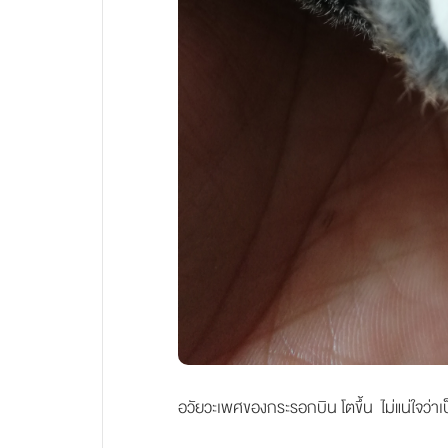
อวัยวะเพศของกระรอกบิน โตขึ้น ไม่แน่ใจว่