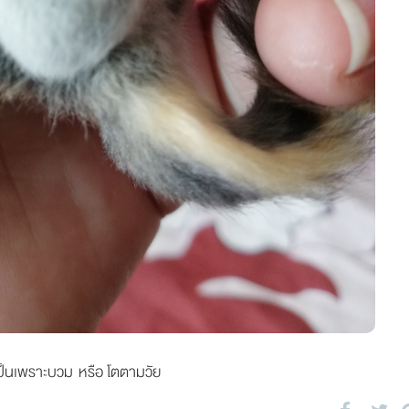
าเป็นเพราะบวม หรือ โตตามวัย