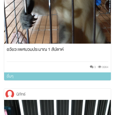
อวัยวะเพศบวมประมาณ 1 สัปดาห์
3
9964
อื่นๆ
นิภัทธ์