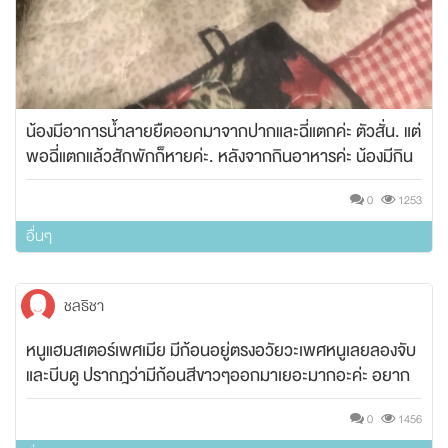
น้องมีอาการน้ำลายยืดออกมาจากปากและฉี่แตกค่ะ ตัวสั่น. แต่
พอฉี่แตกแล้วสักพักก็หายค่ะ. หลังจากกินอาหารค่ะ น้องมีกิน
ข้าว และไข่. มะม่วงสุขค่ะ กินไม่เยอะ. อย่างล่ะนิดหน่อยค่ะ
0
1253
อื่นๆ
ชลธิชา
หนูแฮมสเตอร์เพศเมีย มีก้อนอยู่ตรงอวัยวะเพศหนูเลยลองจับ
และบีบดู ปรากฎว่ามีก้อนสีขาวๆออกมาเยอะมากอะค่ะ อยาก
ทราบว่าน้องเป็นอะไรคะ
0
1456