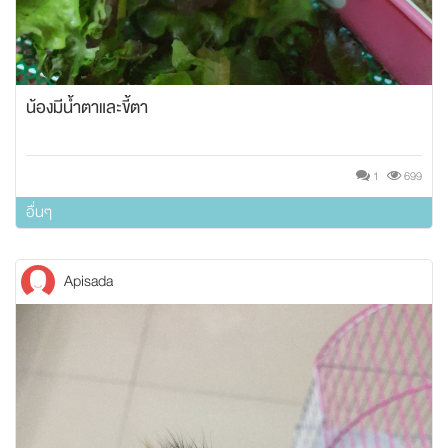
น้องมีน้ำตาและขี้ตา
1
699
อื่นๆ
Apisada