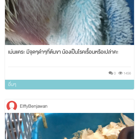
เม่นแคระ มีจุดๆดำๆที่ต้นขา น้องเป็นโรคเรื้อนหรือเปล่าคะ
0
1456
อื่นๆ
ElffyBenjawan