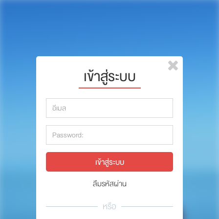
หน้าแรก
แบรนด์
รีวิว
ปรึกษาหมอ
เข้าสู่ระบบ
สาระสัตว์เลี้ยง
รีวิว
Pet Channel
ปรึกษาหมอ
ปฏิทินกิจกรรม
สาระสัตว์เลี้ยง
ซื้อสินค้า OSDCO
Pet Channel
ปฏิทินกิจกรรม
ลืมรหัสผ่าน
รวมนักเขียนและสัตวแพทย์
หรือ
สมาชิก