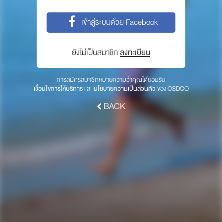
พาร์ทเนอร์
เข้าสู่ระบบด้วย Facebook
ให้เราช่วยคุณ
ซื้อสินค้า OSDCO
ยังไม่เป็นสมาชิก
ลงทะเบียน
เกี่ยวกับเรา
การสมัครสมาชิกหมายความว่าคุณได้ยอมรับ
เงื่อนไขการให้บริการ
และ
นโยบายความเป็นส่วนตัว
ของ OSDCO
ลงทะเบียนเพื่อรับข่าวสารจากเรา
BACK
สมัคร
© 2017 OSDCO.net All rights reserved