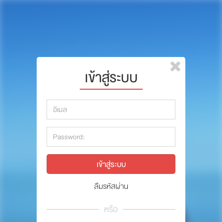
หน้าแรก
แบรนด์
รีวิว
ปรึกษาหมอ
เข้าสู่ระบบ
สาระสัตว์เลี้ยง
รีวิว
Pet Channel
ปรึกษาหมอ
ปฏิทินกิจกรรม
สาระสัตว์เลี้ยง
ซื้อสินค้า OSDCO
Pet Channel
ปฏิทินกิจกรรม
ลืมรหัสผ่าน
รวมนักเขียนและสัตวแพทย์
หรือ
สมาชิก