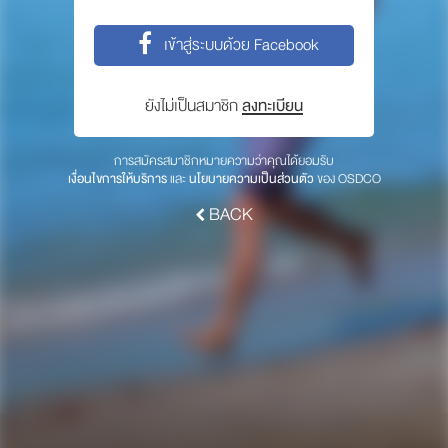
พาร์ทเนอร์
เข้าสู่ระบบด้วย Facebook
ให้เราช่วยคุณ
ซื้อสินค้า OSDCO
ยังไม่เป็นสมาชิก
ลงทะเบียน
เกี่ยวกับเรา
การสมัครสมาชิกหมายความว่าคุณได้ยอมรับ
เงื่อนไขการให้บริการ
และ
นโยบายความเป็นส่วนตัว
ของ OSDCO
ลงทะเบียนเพื่อรับข่าวสารจากเรา
BACK
สมัคร
© 2017 OSDCO.net All rights reserved