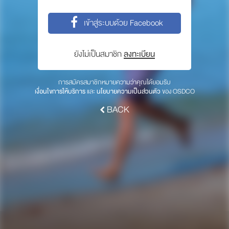
พาร์ทเนอร์
เข้าสู่ระบบด้วย Facebook
ให้เราช่วยคุณ
ซื้อสินค้า OSDCO
ยังไม่เป็นสมาชิก
ลงทะเบียน
เกี่ยวกับเรา
การสมัครสมาชิกหมายความว่าคุณได้ยอมรับ
เงื่อนไขการให้บริการ
และ
นโยบายความเป็นส่วนตัว
ของ OSDCO
ลงทะเบียนเพื่อรับข่าวสารจากเรา
BACK
สมัคร
© 2017 OSDCO.net All rights reserved