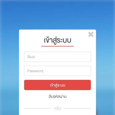
หน้าแรก
แบรนด์
รีวิว
ปรึกษาหมอ
เข้าสู่ระบบ
สาระสัตว์เลี้ยง
รีวิว
Pet Channel
ปรึกษาหมอ
ปฏิทินกิจกรรม
สาระสัตว์เลี้ยง
ซื้อสินค้า OSDCO
Pet Channel
ปฏิทินกิจกรรม
ลืมรหัสผ่าน
รวมนักเขียนและสัตวแพทย์
หรือ
สมาชิก