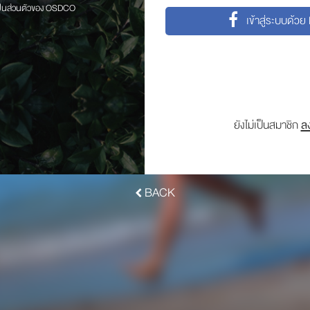
นส่วนตัว
ของ OSDCO
เข้าสู่ระบบด้ว
ยังไม่เป็นสมาชิก
ล
BACK