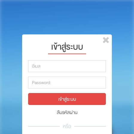
หน้าแรก
แบรนด์
รีวิว
ปรึกษาหมอ
เข้าสู่ระบบ
สาระสัตว์เลี้ยง
รีวิว
Pet Channel
ปรึกษาหมอ
ปฏิทินกิจกรรม
สาระสัตว์เลี้ยง
ซื้อสินค้า OSDCO
Pet Channel
ปฏิทินกิจกรรม
ลืมรหัสผ่าน
รวมนักเขียนและสัตวแพทย์
หรือ
สมาชิก