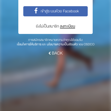
พาร์ทเนอร์
เข้าสู่ระบบด้วย Facebook
ให้เราช่วยคุณ
ซื้อสินค้า OSDCO
ยังไม่เป็นสมาชิก
ลงทะเบียน
เกี่ยวกับเรา
การสมัครสมาชิกหมายความว่าคุณได้ยอมรับ
เงื่อนไขการให้บริการ
และ
นโยบายความเป็นส่วนตัว
ของ OSDCO
ลงทะเบียนเพื่อรับข่าวสารจากเรา
BACK
สมัคร
© 2017 OSDCO.net All rights reserved