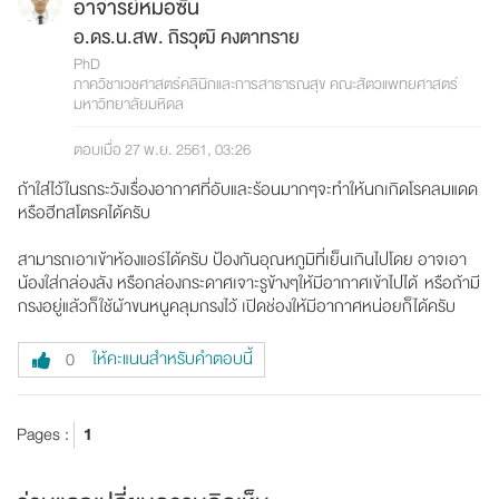
อาจารย์หมอซัน
อ.ดร.น.สพ. ถิรวุฒิ คงตาทราย
PhD
ภาควิชาเวชศาสตร์คลินิกและการสาธารณสุข คณะสัตวแพทยศาสตร์
มหาวิทยาลัยมหิดล
ตอบเมื่อ 27 พ.ย. 2561, 03:26
ถ้าใส่ไว้ในรถระวังเรื่องอากาศที่อับและร้อนมากๆจะทำให้นกเกิดโรคลมแดด
หรือฮีทสโตรคได้ครับ
สามารถเอาเข้าห้องแอร์ได้ครับ ป้องกันอุณหภูมิที่เย็นเกินไปโดย อาจเอา
น้องใส่กล่องลัง หรือกล่องกระดาศเจาะรูข้างๆให้มีอากาศเข้าไปได้ หรือถ้ามี
กรงอยู่แล้วก็ใช้ผ้าขนหนูคลุมกรงไว้ เปิดช่องให้มีอากาศหน่อยก็ได้ครับ
ให้คะแนนสำหรับคำตอบนี้
0
Pages :
1