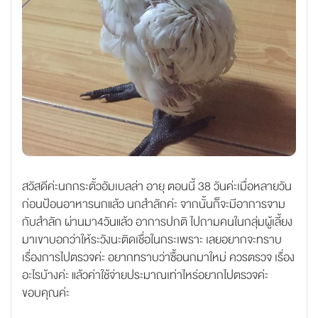
สวัสดีค่ะนกกระตั้วอัมเบลล่า อายุ ตอนนี้ 38 วันค่ะเมื่อหลายวัน
ก่อนป้อนอาหารนกแล้ว นกสำลักค่ะ จากนั้นก็จะมีอาการจาม
กับสำลัก ผ่านมา4วันแล้ว อาการปกติ ไปถามคนในกลุ่มผู้เลี้ยง
มาเขาบอกว่าให้ระวังนะติดเชื่อในกระเพราะ เลยอยากจะทราบ
เรื่องการไปตรวจค่ะ อยากทราบว่าซื้อนกมาใหม่ ควรตรวจ เรื่อง
อะไรบ้างค่ะ แล้วค่าใช้จ่ายประมาณเท่าไหร่อยากไปตรวจค่ะ
ขอบคุณค่ะ