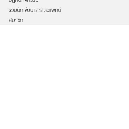
รวมนักเขียนและสัตวแพทย์
สมาชิก
พาร์ทเนอร์
ให้เราช่วยคุณ
ซื้อสินค้า OSDCO
เกี่ยวกับเรา
ลงทะเบียนเพื่อรับข่าวสารจากเรา
สมัคร