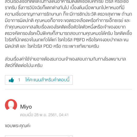
ส่วนเรื่องเชื้อที่ติดได้ในทางเดินอาหารมีตั้งแต่เชื้อแบคทีเรีย ไวรัส หรือเชื้อ
ราครับ ซึ่งการวินิจฉัยก็แตกต่างกันไป เบื้องต้นเมื่อพานกไปหาหมอที่มี
ความเชี่ยวชาญทางการรักษานก ก็จะมีการซักประวัติ ตรวจสุขภาพ ถ้านก
มีอาการผิดปกติ คุณหมอก็อาจจะขอตรวจเลือดหรือทำการเอ็กซเรย์ และ
ถ้าคุณหมอเขาสงสัยเรื่องของโรคติดเชื้อตัวใดตัวหนึ่งหรือเจ้าของอยาก
ตรวจคัดกรองโรคเป็นพิเศษก็สามารถสอบถามคุณหมอได้ครับ โรคติดเชื้อ
ไวรัสที่มักตรวจในนกแก้วได้แก่ โรคไวรัส PBFD หรือโรคจงอยปากและขน
ผิดปกติ และ โรคไวรัส PDD หรือ กระเพาะแท้ขยายครับ
ส่วนเรื่องค่าใช้จ่ายอาจต้องรบกวนเจ้าของสอบถามกับทางโรงพยาบาล
สัตว์ที่ติดต่อไปนะครับ
ให้คะแนนสำหรับคำตอบนี้
1
Miyo
ตอบเมื่อ 28 พ.ย. 2561, 04:41
ขอบพระคุณค่ะ