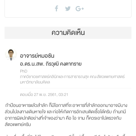
ความคิดเห็น
อาจารย์หมอซัน
อ.ดร.น.สพ. ถิรวุฒิ คงตาทราย
PhD
ภาควิชาเวชศาสตร์คลินิกและการสาธารณสุข คณะสัตวแพทยศาสตร์
มหาวิทยาลัยมหิดล
ตอบเมื่อ 27 พ.ย. 2561, 03:21
ถ้าป้อนอาหารแล้วสำลัก ก็มีโอกาสที่จะอาหารที่สำลักออกมาอาจมีบาง
ส่วนไปลงทางเดินหายใจ และก่อให้เกิดการอักเสบติดเชื้อได้ครับ ถ้านกมี
อาการผิดปกติอย่างที่เจ้าของว่ามา คือ ไอ จาม ก็ควรเอาไปตรวจกับ
สัตวแพทย์ครับ