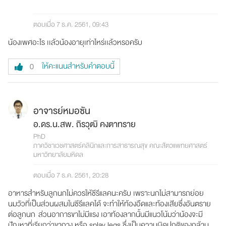
ตอบเมื่อ 7 ธ.ค. 2561, 09:43
น้องเพศอะไร เเล้วน้องอายุเท่าไหร่เเล้วหรอครับ
ให้คะแนนสำหรับคำตอบนี้
0
อาจารย์หมอซัน
อ.ดร.น.สพ. ถิรวุฒิ คงตาทราย
PhD
ภาควิชาเวชศาสตร์คลินิกและการสาธารณสุข คณะสัตวแพทยศาสตร์
มหาวิทยาลัยมหิดล
ตอบเมื่อ 7 ธ.ค. 2561, 20:28
อาหารสำหรับลูกนกไม่ควรให้ซีรีแลคนะครับ เพราะนกไม่สามารถย่อย
นมวัวที่เป็นส่วนผสมในซีรีแลคได้ จะทำให้ท้องอืดและท้องเสียซึ่งอันตราย
ต่อลูกนก ส่วนอาการขาไม่มีแรง เอาท้องลากนั้นมีแนวโน้มว่าน้องจะมี
ปัญหาที่เรียกว่าขากาง หรือ splay legs ซึ่งเป็นความผิดปกติของกล้าม