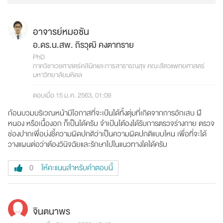
อาจารย์หมอซัน
อ.ดร.น.สพ. ถิรวุฒิ คงตาทราย
PhD
ภาควิชาเวชศาสตร์คลินิกและการสาธารณสุข คณะสัตวแพทยศาสตร์
มหาวิทยาลัยมหิดล
ตอบเมื่อ 15 ม.ค. 2563, 01:09
ก้อนบวมบริเวณหน้ามีโอกาสที่จะเป้นได้ทั้งตุ่มที่เกิดจากการอักเสบ ฝี
หนอง หรือเนื้องอก ก็เป็นได้ครับ จำเป้นไต้องได้รับการตรวจร่างกาย ตรวจ
ช่องปากเพื่อบ่งชี้ความผิดปกติว่าเป็นความผิดปกติแบบไหน เพื่อที่จะได้
วางแผนต่อว่าต้องวินิจฉัยและรักษาไปในแนวทางใดได้ครับ
ให้คะแนนสำหรับคำตอบนี้
0
จินตนาพร