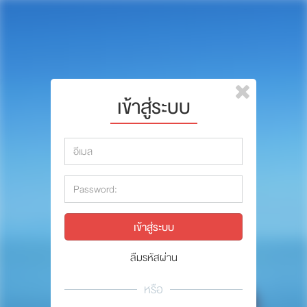
หน้าแรก
แบรนด์
รีวิว
ปรึกษาหมอ
เข้าสู่ระบบ
สาระสัตว์เลี้ยง
รีวิว
Pet Channel
ปรึกษาหมอ
ปฏิทินกิจกรรม
สาระสัตว์เลี้ยง
ซื้อสินค้า OSDCO
Pet Channel
ปฏิทินกิจกรรม
ลืมรหัสผ่าน
รวมนักเขียนและสัตวแพทย์
หรือ
สมาชิก