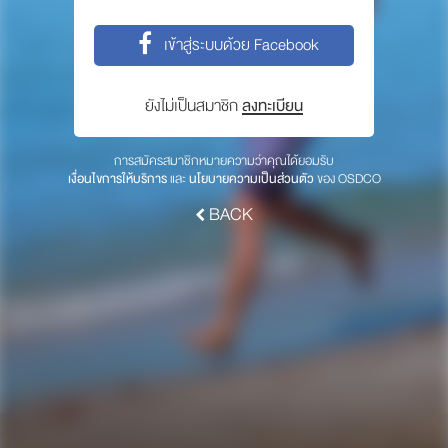
พาร์ทเนอร์
เข้าสู่ระบบด้วย Facebook
ให้เราช่วยคุณ
ซื้อสินค้า OSDCO
ยังไม่เป็นสมาชิก
ลงทะเบียน
เกี่ยวกับเรา
การสมัครสมาชิกหมายความว่าคุณได้ยอมรับ
เงื่อนไขการให้บริการ
และ
นโยบายความเป็นส่วนตัว
ของ OSDCO
ลงทะเบียนเพื่อรับข่าวสารจากเรา
BACK
สมัคร
© 2017 OSDCO.net All rights reserved