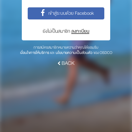
พาร์ทเนอร์
เข้าสู่ระบบด้วย Facebook
ให้เราช่วยคุณ
ซื้อสินค้า OSDCO
ยังไม่เป็นสมาชิก
ลงทะเบียน
เกี่ยวกับเรา
การสมัครสมาชิกหมายความว่าคุณได้ยอมรับ
เงื่อนไขการให้บริการ
และ
นโยบายความเป็นส่วนตัว
ของ OSDCO
ลงทะเบียนเพื่อรับข่าวสารจากเรา
BACK
สมัคร
© 2017 OSDCO.net All rights reserved