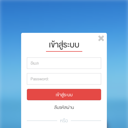
หน้าแรก
แบรนด์
รีวิว
ปรึกษาหมอ
เข้าสู่ระบบ
สาระสัตว์เลี้ยง
รีวิว
Pet Channel
ปรึกษาหมอ
ปฏิทินกิจกรรม
สาระสัตว์เลี้ยง
ซื้อสินค้า OSDCO
Pet Channel
ปฏิทินกิจกรรม
ลืมรหัสผ่าน
รวมนักเขียนและสัตวแพทย์
หรือ
สมาชิก