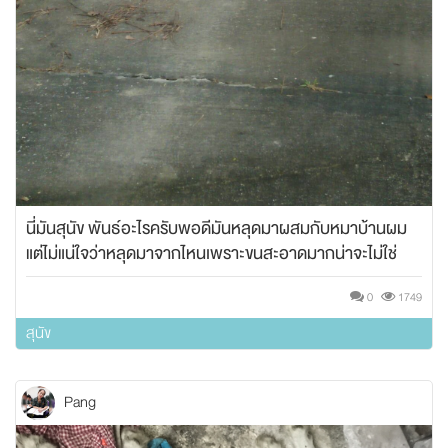
นี่มันสุนัข พันธ์อะไรครับพอดีมันหลุดมาผสมกับหมาบ้านผม
แต่ไม่แน่ใจว่าหลุดมาจากไหนเพราะขนสะอาดมากน่าจะไม่ใช่
หมาข้างทาง ลบกวนหน่อยครับอยากรู้สุนัขพันธ์อะไร
0
1749
สุนัข
Pang