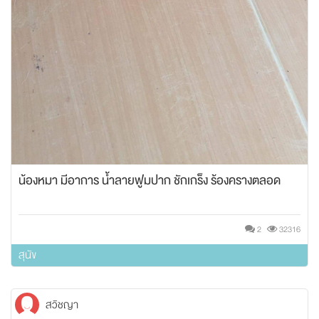
น้องหมา มีอาการ น้ำลายฟูมปาก ชักเกร็ง ร้องครางตลอด
2
32316
สุนัข
สวิชญา