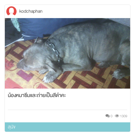
kodchaphan
น้องหมาซึมและถ่ายเป็นสีดำคะ
0
1309
สุนัข