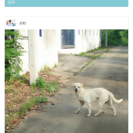
สุนัข
Job