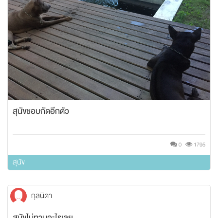
สุนัขชอบกัดอีกตัว
0
1795
สุนัข
กุลนิดา
สุนัขไม่ทานอะไรเลย