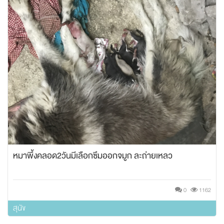
หมาพึ้งคลอด2วันมีเลือกซึมออกจมูก ละถ่ายเหลว
0
1162
สุนัข