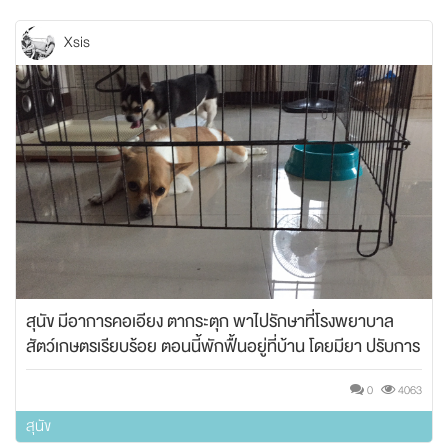
Xsis
สุนัข มีอาการคอเอียง ตากระตุก พาไปรักษาที่โรงพยาบาล
สัตว์เกษตรเรียบร้อย ตอนนี้พักฟื้นอยู่ที่บ้าน โดยมียา ปรับการ
ทรงตัว/ยาบำรุงสมอง/วิตามิน อยากสอบถามว่า เค้าควรจะ
0
4063
ทานอาหารอะไรครับ เพราะตอนนี้กินอาหารที่เค้ากินอยู่ทุกวัน
1-2วันแรกทานปกติ แต่วันนี้เค้าไม่อยาก
สุนัข